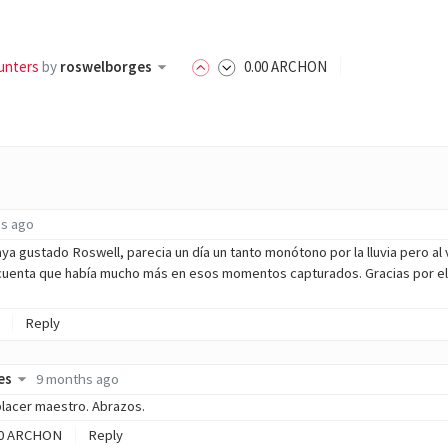
unters
by
roswelborges
0
.00
ARCHON
s ago
ya gustado Roswell, parecia un día un tanto monótono por la lluvia pero al 
cuenta que había mucho más en esos momentos capturados. Gracias por el
Reply
es
9 months ago
lacer maestro. Abrazos.
0
ARCHON
Reply