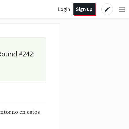
Login
Sign up
 Round #242:
ntorno en estos