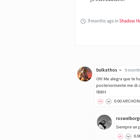
9 months ago
in
Shadow H
bulkathos
9 month
Oh! Me alegra que te ha
posteriormente me di 
!BBH
0
.00
ARCHON
roswelborg
Siempre un p
0
.0