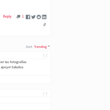
Reply
1
Sort
:
Trending
[-]
ver las fotografías
 apoyo! Saludos.
[-]