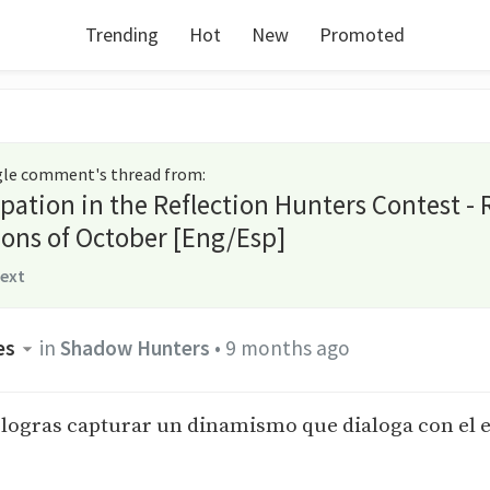
Trending
Hot
New
Promoted
ngle comment's thread from
:
ipation in the Reflection Hunters Contest -
ions of October [Eng/Esp]
text
es
in
Shadow Hunters
•
9 months ago
ogras capturar un dinamismo que dialoga con el e