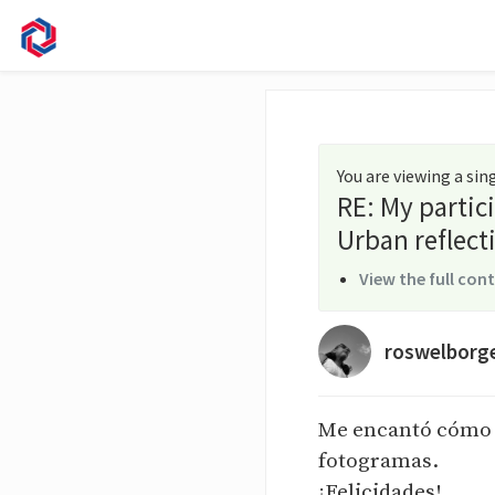
You are viewing a si
RE: My partic
Urban reflect
View the full con
roswelborg
Me encantó cómo l
fotogramas.
¡Felicidades!